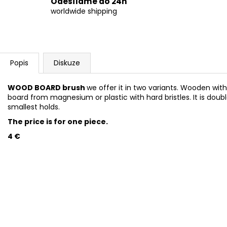
Odesíláme do 24h
worldwide shipping
Popis
Diskuze
WOOD BOARD brush
we offer it in two variants. Wooden with 
board from magnesium or plastic with hard bristles. It is doubl
smallest holds.
The price is for one piece.
4 €