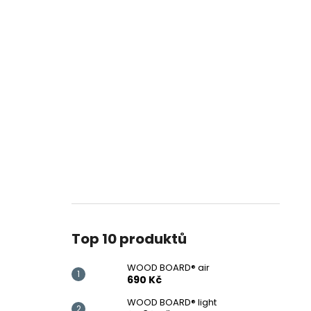
WOOD BOARD® AIR
l
690 Kč
Top 10 produktů
WOOD BOARD® air
690 Kč
WOOD BOARD® light