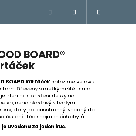
Hledat
Přihlášení
Nákupní
košík
OOD BOARD®
rtáček
 BOARD kartáček
nabízíme ve dvou
ntách. Dřevěný s měkkými štětinami,
 je ideální na čištění desky od
esia, nebo plastový s tvrdými
nami, který je oboustranný, vhodný do
na čištění i těch nejmenších chytů.
Následující
 je uvedena za jeden kus.