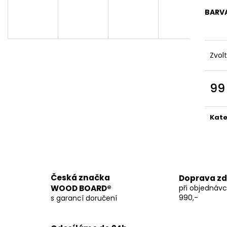
WOOD BOARD® LIGHT
WOOD BOARD® 
BARV
2 490 Kč
2 490 Kč
Původně:
2 990 Kč
Původně:
2 990
Zvol
99
Měr
cena
Kate
Česká značka
Doprava z
WOOD BOARD®
při objednáv
990,-
s garancí doručení