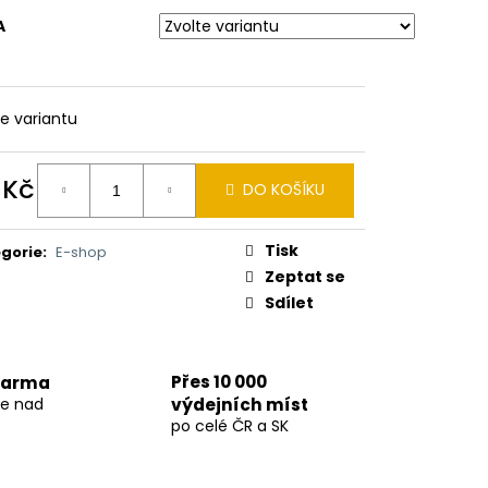
HOBBY LIGHT
A
 Kč
te variantu
 Kč
DO KOŠÍKU
ná
:
Tisk
gorie
:
E-shop
Zeptat se
Sdílet
Přes 10 000
darma
ce nad
výdejních míst
po celé ČR a SK