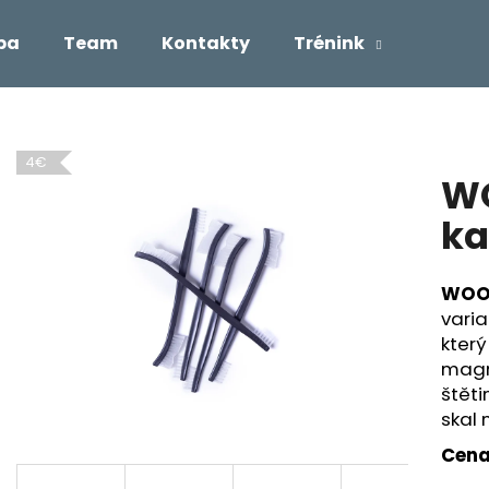
ba
Team
Kontakty
Trénink
Co potřebujete najít?
4€
W
HLEDAT
ka
WOOD
Doporučujeme
varia
který
magn
štěti
skal 
Cena