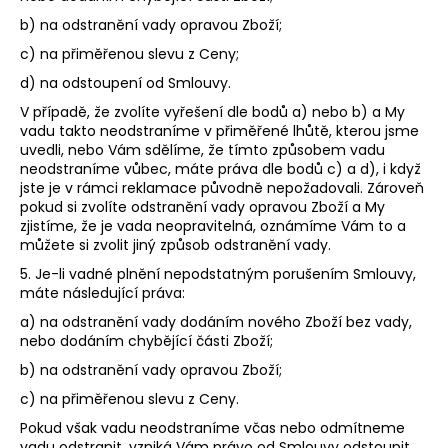
b) na odstranění vady opravou Zboží;
c) na přiměřenou slevu z Ceny;
d) na odstoupení od Smlouvy.
V případě, že zvolíte vyřešení dle bodů a) nebo b) a My
vadu takto neodstraníme v přiměřené lhůtě, kterou jsme
uvedli, nebo Vám sdělíme, že tímto způsobem vadu
neodstraníme vůbec, máte práva dle bodů c) a d), i když
jste je v rámci reklamace původně nepožadovali. Zároveň
pokud si zvolíte odstranění vady opravou Zboží a My
zjistíme, že je vada neopravitelná, oznámíme Vám to a
můžete si zvolit jiný způsob odstranění vady.
5. Je-li vadné plnění nepodstatným porušením Smlouvy,
máte následující práva:
a) na odstranění vady dodáním nového Zboží bez vady,
nebo dodáním chybějící části Zboží;
b) na odstranění vady opravou Zboží;
c) na přiměřenou slevu z Ceny.
Pokud však vadu neodstraníme včas nebo odmítneme
vadu odstranit, vzniká Vám právo od Smlouvy odstoupit.