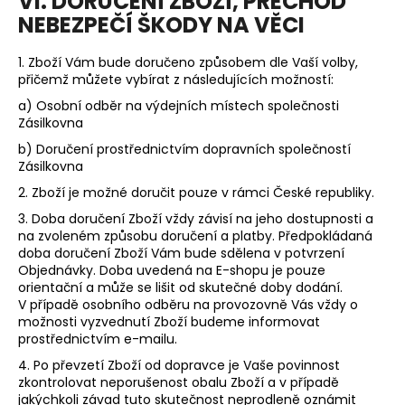
VI. DORUČENÍ ZBOŽÍ, PŘECHOD
NEBEZPEČÍ ŠKODY NA VĚCI
1. Zboží Vám bude doručeno způsobem dle Vaší volby,
přičemž můžete vybírat z následujících možností:
a) Osobní odběr na výdejních místech společnosti
Zásilkovna
b) Doručení prostřednictvím dopravních společností
Zásilkovna
2. Zboží je možné doručit pouze v rámci České republiky.
3. Doba doručení Zboží vždy závisí na jeho dostupnosti a
na zvoleném způsobu doručení a platby. Předpokládaná
doba doručení Zboží Vám bude sdělena v potvrzení
Objednávky. Doba uvedená na E-shopu je pouze
orientační a může se lišit od skutečné doby dodání.
V případě osobního odběru na provozovně Vás vždy o
možnosti vyzvednutí Zboží budeme informovat
prostřednictvím e-mailu.
4.
Po převzetí Zboží od dopravce je Vaše povinnost
zkontrolovat neporušenost obalu Zboží a v případě
jakýchkoli závad tuto skutečnost neprodleně oznámit