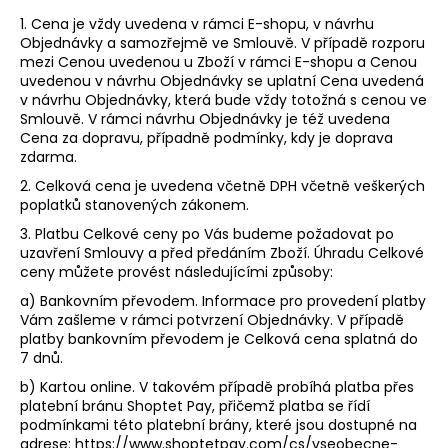
1. Cena je vždy uvedena v rámci E-shopu, v návrhu
Objednávky a samozřejmě ve Smlouvě. V případě rozporu
mezi Cenou uvedenou u Zboží v rámci E-shopu a Cenou
uvedenou v návrhu Objednávky se uplatní Cena uvedená
v návrhu Objednávky, která bude vždy totožná s cenou ve
Smlouvě. V rámci návrhu Objednávky je též uvedena
Cena za dopravu, případně podmínky, kdy je doprava
zdarma.
2. Celková cena je uvedena včetně DPH včetně veškerých
poplatků stanovených zákonem.
3. Platbu Celkové ceny po Vás budeme požadovat po
uzavření Smlouvy a před předáním Zboží. Úhradu Celkové
ceny můžete provést
následujícími
způsoby:
a) Bankovním převodem. Informace pro provedení platby
Vám zašleme v rámci potvrzení Objednávky. V případě
platby bankovním převodem je Celková cena splatná do
7 dnů.
b) Kartou online. V takovém případě probíhá platba přes
platební bránu Shoptet Pay, přičemž platba se řídí
podmínkami této platební brány, které jsou dostupné na
adrese: https://www.shoptetpay.com/cs/vseobecne-