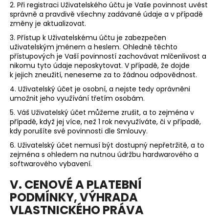
2. Při registraci Uživatelského účtu je Vaše povinnost uvést
správně a pravdivě všechny zadávané údaje a v případě
změny je aktualizovat.
3. Přístup k Uživatelskému účtu je zabezpečen
uživatelským jménem a heslem. Ohledně těchto
přístupových je Vaší povinností zachovávat mlčenlivost a
nikomu tyto údaje neposkytovat. V případě, že dojde
k jejich zneužití, neneseme za to žádnou odpovědnost.
4. Uživatelský účet je osobní, a nejste tedy oprávněni
umožnit jeho využívání třetím osobám.
5. Váš Uživatelský účet můžeme zrušit, a to zejména v
případě, když jej více, než 1 rok nevyužíváte, či v případě,
kdy porušíte své povinnosti dle Smlouvy.
6. Uživatelský účet nemusí být dostupný nepřetržitě, a to
zejména s ohledem na nutnou údržbu hardwarového a
softwarového vybavení.
V. CENOVÉ A PLATEBNÍ
PODMÍNKY, VÝHRADA
VLASTNICKÉHO PRÁVA