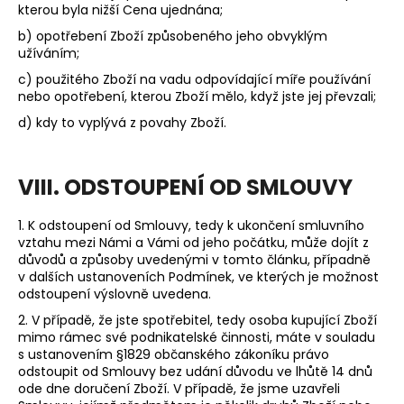
kterou byla nižší Cena ujednána;
b) opotřebení Zboží způsobeného jeho obvyklým
užíváním;
c) použitého Zboží na vadu odpovídající míře používání
nebo opotřebení, kterou Zboží mělo, když jste jej převzali;
d) kdy to vyplývá z povahy Zboží.
VIII. ODSTOUPENÍ OD SMLOUVY
1. K odstoupení od Smlouvy, tedy k ukončení smluvního
vztahu mezi Námi a Vámi od jeho počátku, může dojít z
důvodů a způsoby uvedenými v tomto článku, případně
v dalších ustanoveních Podmínek, ve kterých je možnost
odstoupení výslovně uvedena.
2.
V případě, že jste spotřebitel, tedy osoba kupující Zboží
mimo rámec své podnikatelské činnosti, máte v souladu
s ustanovením §1829 občanského zákoníku právo
odstoupit od Smlouvy bez udání důvodu ve lhůtě 14 dnů
ode dne doručení Zboží. V případě, že jsme uzavřeli