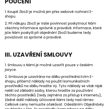
POUČENÍ
1. Koupě Zboží je možná jen přes webové rozhraní E-
shopu.
2. Při nákupu Zboží je Vaše povinnost poskytnout Nám
všechny informace správně a pravdivě. Informace, které
jste Nám poskytli při objednání Zboží budeme tedy
považovat za správné a pravdivé.
III. UZAVŘENÍ SMLOUVY
1. Smlouvu s Námi je možné uzavřít pouze v českém
jazyce.
2. Smlouva je uzavírána na dálku prostřednictvím E-
shopu, přičemž náklady na použití komunikačních
prostředků na dálku hradíte Vy. Tyto náklady se však nijak
neliší od základní sazby, kterou hradíte za používání
těchto prostředků (tedy zejména za přístup k internetu),
žádné další náklady účtované Námi tedy nad rámec
Celkové ceny nemusíte očekávat. Odesláním Objednávky
souhlasíte s tím, že prostředky komunikace na dálku