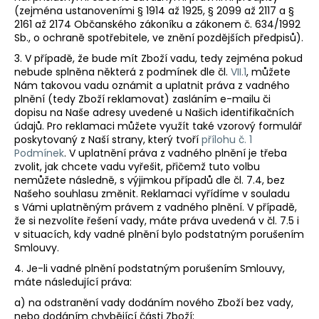
(zejména ustanoveními § 1914 až 1925, § 2099 až 2117 a §
2161 až 2174 Občanského zákoníku a zákonem č. 634/1992
Sb., o ochraně spotřebitele, ve znění pozdějších předpisů).
3. V případě, že bude mít Zboží vadu, tedy zejména pokud
nebude splněna některá z podmínek dle čl.
VII.1
, můžete
Nám takovou vadu oznámit a uplatnit práva z vadného
plnění (tedy Zboží reklamovat) zasláním e-mailu či
dopisu na Naše adresy uvedené u Našich identifikačních
údajů. Pro reklamaci můžete využít také vzorový formulář
poskytovaný z Naší strany, který tvoří
přílohu č. 1
Podmínek
. V uplatnění práva z vadného plnění je třeba
zvolit, jak chcete vadu vyřešit, přičemž tuto volbu
nemůžete následně, s výjimkou případů dle čl. 7.4, bez
Našeho souhlasu změnit. Reklamaci vyřídíme v souladu
s Vámi uplatněným právem z vadného plnění. V případě,
že si nezvolíte řešení vady, máte práva uvedená v čl. 7.5 i
v situacích, kdy vadné plnění bylo podstatným porušením
Smlouvy.
4. Je-li vadné plnění podstatným porušením Smlouvy,
máte následující práva:
a) na odstranění vady dodáním nového Zboží bez vady,
nebo dodáním chybějící části Zboží;