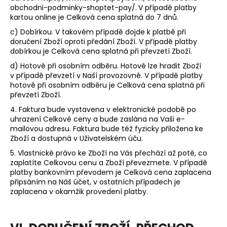
obchodni-podminky-shoptet-pay/.
V případě platby
kartou online je Celková cena splatná do 7 dnů.
c) Dobírkou.
V takovém případě dojde k platbě při
doručení Zboží oproti předání Zboží. V případě platby
dobírkou je Celková cena splatná při převzetí Zboží.
d) Hotově při osobním odběru. Hotově lze hradit Zboží
v případě převzetí v Naší provozovně. V případě platby
hotově při osobním odběru je Celková cena splatná při
převzetí Zboží.
4. Faktura bude vystavena v elektronické podobě po
uhrazení Celkové ceny a bude zaslána na Vaši e-
mailovou adresu. Faktura bude též fyzicky přiložena ke
Zboží a dostupná v Uživatelském úču.
5. Vlastnické právo ke Zboží na Vás přechází až poté, co
zaplatíte Celkovou cenu a Zboží převezmete. V případě
platby bankovním převodem je Celková cena zaplacena
připsáním na Náš účet, v ostatních případech je
zaplacena v okamžik provedení platby.