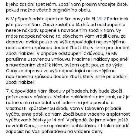
k jeho zaslání zpět Nám. Zboží Nám prosím vracejte čisté,
pokud možno včetně originálního obalu.
6. V případě odstoupení od Smlouvy dle čl.
VIII.2
Podmínek
jste povinní Nám Zboží zaslat do 14 dnů od odstoupení a
nesete náklady spojené s navrácením zboží k Nám. Vy
máte naopak nárok na to, abychom Vám vrátili Cenu za
dopravu, avšak pouze ve výši
odpovídající nejlevnějšímu
nabízenému způsobu dodání Zboží, který jsme pro dodání
Zboží nabízeli. V případě odstoupení z důvodu, že My
porušíme uzavřenou Smlouvu, hradíme i náklady spojené
s navrácením zboží k Nám, ovšem opět pouze do výše
Ceny za dopravu ve výši
odpovídající nejlevnějšímu
nabízenému způsobu dodání Zboží, který jsme při dodání
Zboží nabízeli.
7. Odpovídáte Nám škodu v případech, kdy bude Zboží
poškozeno v důsledku Vašeho nakládání s ním jinak, než je
nutné s ním nakládat s ohledem na jeho povahu a
vlastnosti. Způsobenou škodu Vám v takovém případě
vyúčtujeme poté, co Nám Zboží bude vráceno a splatnost
vyúčtované částky je 14 dní. V případě, že jsme Vám ještě
nevrátili Cenu, jsme oprávněni pohledávku z titulu nákladů
započíst na Vaši pohledávku na vrácení Ceny.