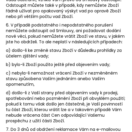
Odstoupit můžete také v případě, kdy nemůžete Zboží
řádně užívat pro opakovaný výskyt vad po opravě Zboží
nebo při větším počtu vad Zboží.
6. V případě podstatného i nepodstatného porušení
nemůžete odstoupit od Smlouvy, ani požadovat dodání
nové věci, pokud nemůžete vrátit Zboží ve stavu, v jakém
jste ho obdrželi. To ale neplatí v následujících případech:
a) došlo-li ke změně stavu Zboží v důsledku prohlídky za
účelem zjištění vady;
b) bylo-li Zboží použito ještě před objevením vady;
c) nebyla-li nemožnost vrácení Zboží v nezměněném
stavu způsobena Vaším jednáním anebo Vaším
opomenutím,
d) došlo-li z Vaší strany před objevením vady k prodeji,
spotřebování nebo pozměnění Zboží při obvyklém použití;
pokud k tomu však došlo jen částečně, je Vaší povinností
tu část Zboží, kterou vrátit lze a v takovém případě Vám
nebude vrácena část Cen odpovídající Vašemu
prospěchu z užití části Zboží.
7. Do 3 dnů od obdržení reklamace Vám na e-mailovou