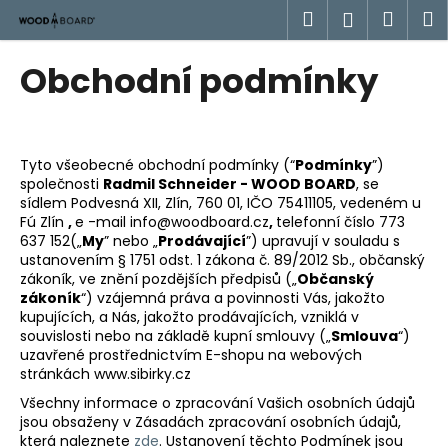
K
Přejít
Hledat
Náku
M
Přihlášen
na
o
obsah
Zpět
Zpět
košík
š
Obchodní podmínky
í
C
k
o
p
Tyto všeobecné obchodní podmínky (“
Podmínky
”)
o
společnosti
Radmil Schneider - WOOD BOARD
, se
sídlem Podvesná XII, Zlín, 760 01, IČO 75411105, vedeném u
t
Fú Zlín
,
e
-mail info@woodboard.cz
,
telefonní číslo 773
ř
637 152(„
My
” nebo „
Prodávající
”) upravují v souladu s
e
ustanovením § 1751 odst. 1 zákona č. 89/2012 Sb., občanský
zákoník, ve znění pozdějších předpisů („
Občanský
b
zákoník
“) vzájemná práva a povinnosti Vás, jakožto
u
kupujících, a Nás, jakožto prodávajících, vzniklá v
souvislosti nebo na základě kupní smlouvy („
Smlouva
“)
j
uzavřené prostřednictvím E-shopu na webových
e
stránkách www.sibirky.cz
t
Všechny informace o zpracování Vašich osobních údajů
e
jsou obsaženy v Zásadách zpracování osobních údajů,
která naleznete
zde
.
Ustanovení těchto Podmínek jsou
n