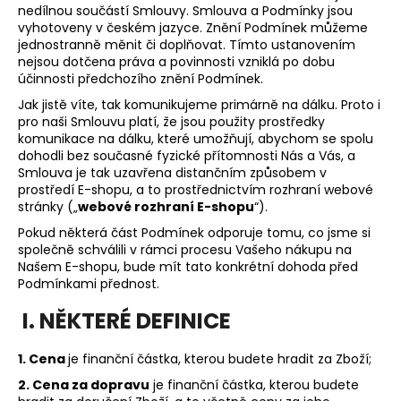
nedílnou součástí Smlouvy. Smlouva a Podmínky jsou
a
vyhotoveny v českém jazyce. Znění Podmínek můžeme
j
jednostranně měnit či doplňovat. Tímto ustanovením
nejsou dotčena práva a povinnosti vzniklá po dobu
í
účinnosti předchozího znění Podmínek.
t
Jak jistě víte, tak komunikujeme primárně na dálku. Proto i
?
pro naši Smlouvu platí, že jsou použity prostředky
komunikace na dálku, které umožňují, abychom se spolu
dohodli bez současné fyzické přítomnosti Nás a Vás, a
Smlouva je tak uzavřena distančním způsobem v
prostředí E-shopu, a to prostřednictvím rozhraní webové
stránky („
webové rozhraní E-shopu
“).
HLEDAT
Pokud některá část Podmínek odporuje tomu, co jsme si
společně schválili v rámci procesu Vašeho nákupu na
Našem E-shopu, bude mít tato konkrétní dohoda před
D
Podmínkami přednost.
o
I. NĚKTERÉ DEFINICE
p
o
1. Cena
je finanční částka, kterou budete hradit za Zboží;
r
u
2. Cena za dopravu
je finanční částka, kterou budete