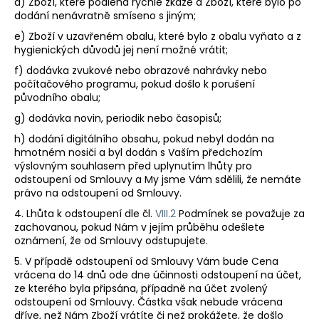
d) Zboží, které podléhá rychlé zkáze a Zboží, které bylo po
dodání nenávratně smíseno s jiným;
e) Zboží v uzavřeném obalu, které bylo z obalu vyňato a z
hygienických důvodů jej není možné vrátit;
f) dodávka zvukové nebo obrazové nahrávky nebo
počítačového programu, pokud došlo k porušení
původního obalu;
g) dodávka novin, periodik nebo časopisů;
h) dodání digitálního obsahu, pokud nebyl dodán na
hmotném nosiči a byl dodán s Vaším předchozím
výslovným souhlasem před uplynutím lhůty pro
odstoupení od Smlouvy a My jsme Vám sdělili, že nemáte
právo na odstoupení od Smlouvy.
4. Lhůta k odstoupení dle čl.
VIII.2
Podmínek se považuje za
zachovanou, pokud Nám v jejím průběhu odešlete
oznámení, že od Smlouvy odstupujete.
5. V případě odstoupení od Smlouvy Vám bude Cena
vrácena do 14 dnů ode dne účinnosti odstoupení na účet,
ze kterého byla připsána, případně na účet zvolený
odstoupení od Smlouvy. Částka však nebude vrácena
dříve, než Nám Zboží vrátíte či než prokážete, že došlo