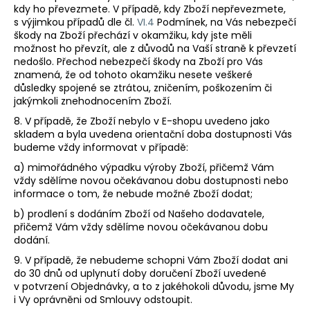
kdy ho převezmete. V případě, kdy Zboží nepřevezmete,
s výjimkou případů dle čl.
VI.
4
Podmínek, na Vás nebezpečí
škody na Zboží přechází v okamžiku, kdy jste měli
možnost ho převzít, ale z důvodů na Vaší straně k převzetí
nedošlo. Přechod nebezpečí škody na Zboží pro Vás
znamená, že od tohoto okamžiku nesete veškeré
důsledky spojené se ztrátou, zničením, poškozením či
jakýmkoli znehodnocením Zboží.
8. V případě, že Zboží nebylo v E-shopu uvedeno jako
skladem a byla uvedena orientační doba dostupnosti Vás
budeme vždy informovat v případě:
a) mimořádného výpadku výroby Zboží, přičemž Vám
vždy sdělíme novou očekávanou dobu dostupnosti nebo
informace o tom, že nebude možné Zboží dodat;
b) prodlení s dodáním Zboží od Našeho dodavatele,
přičemž Vám vždy sdělíme novou očekávanou dobu
dodání.
9.
V případě, že nebudeme schopni Vám Zboží dodat ani
do 30 dnů od uplynutí doby doručení Zboží uvedené
v potvrzení Objednávky, a to z jakéhokoli důvodu, jsme My
i Vy oprávněni od Smlouvy odstoupit.