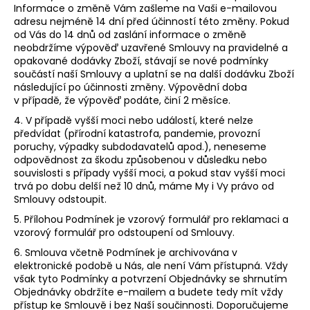
Informace o změně Vám zašleme na Vaši e-mailovou
adresu nejméně 14 dní před účinností této změny. Pokud
od Vás do 14 dnů od zaslání informace o změně
neobdržíme výpověď uzavřené Smlouvy na pravidelné a
opakované dodávky Zboží, stávají se nové podmínky
součástí naší Smlouvy a uplatní se na další dodávku Zboží
následující po účinnosti změny. Výpovědní doba
v případě, že výpověď podáte, činí 2 měsíce.
4. V případě vyšší moci nebo událostí, které nelze
předvídat (přírodní katastrofa, pandemie, provozní
poruchy, výpadky subdodavatelů apod.), neneseme
odpovědnost za škodu způsobenou v důsledku nebo
souvislosti s případy vyšší moci, a pokud stav vyšší moci
trvá po dobu delší než 10 dnů, máme My i Vy právo od
Smlouvy odstoupit.
5. Přílohou Podmínek je vzorový formulář pro reklamaci a
vzorový formulář pro odstoupení od Smlouvy.
6. Smlouva včetně Podmínek je archivována v
elektronické podobě u Nás, ale není Vám přístupná. Vždy
však tyto Podmínky a potvrzení Objednávky se shrnutím
Objednávky obdržíte e-mailem a budete tedy mít vždy
přístup ke Smlouvě i bez Naší součinnosti. Doporučujeme