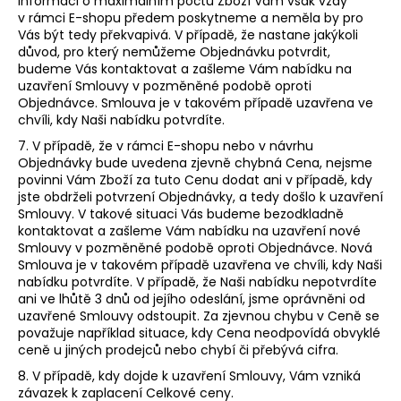
Informaci o maximálním počtu Zboží Vám však vždy
v rámci E-shopu předem poskytneme a neměla by pro
Vás být tedy překvapivá. V případě, že nastane jakýkoli
důvod, pro který nemůžeme Objednávku potvrdit,
budeme Vás kontaktovat a zašleme Vám nabídku na
uzavření Smlouvy v pozměněné podobě oproti
Objednávce. Smlouva je v takovém případě uzavřena ve
chvíli, kdy Naši nabídku potvrdíte.
7. V případě, že v rámci E-shopu nebo v návrhu
Objednávky bude uvedena zjevně chybná Cena, nejsme
povinni Vám Zboží za tuto Cenu dodat ani v případě, kdy
jste obdrželi potvrzení Objednávky, a tedy došlo k uzavření
Smlouvy. V takové situaci Vás budeme bezodkladně
kontaktovat a zašleme Vám nabídku na uzavření nové
Smlouvy v pozměněné podobě oproti Objednávce. Nová
Smlouva je v takovém případě uzavřena ve chvíli, kdy Naši
nabídku potvrdíte. V případě, že Naši nabídku nepotvrdíte
ani ve lhůtě 3 dnů od jejího odeslání, jsme oprávněni od
uzavřené Smlouvy odstoupit. Za zjevnou chybu v Ceně se
považuje například situace, kdy Cena neodpovídá obvyklé
ceně u jiných prodejců nebo chybí či přebývá cifra.
8. V případě, kdy dojde k uzavření Smlouvy, Vám vzniká
závazek k zaplacení Celkové ceny.