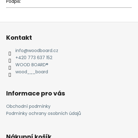
Podpis:
Z
á
Kontakt
p
a
info
@
woodboard.cz
t
+420 773 637 152
í
WOOD BOARD®
wood___board
Informace pro vás
Obchodní podmínky
Podmínky ochrany osobních údajů
Nákupní košík