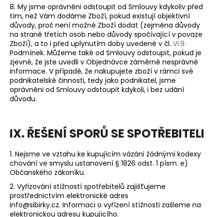
8. My jsme oprávněni odstoupit od Smlouvy kdykoliv před
tím, než Vám dodáme Zboží, pokud existují objektivní
důvody, proč není možné Zboží dodat (zejména důvody
na straně třetích osob nebo důvody spočívající v povaze
Zboží), a to i před uplynutím doby uvedené v čl.
VI.9.
Podmínek. Můžeme také od Smlouvy odstoupit, pokud je
zjevné, že jste uvedli v Objednávce záměrně nesprávné
informace. V případě, že nakupujete zboží v rámci své
podnikatelské činnosti, tedy jako podnikatel, jsme
oprávněni od Smlouvy odstoupit kdykoli, i bez udání
důvodu.
IX. ŘEŠENÍ SPORŮ SE SPOTŘEBITELI
1. Nejsme ve vztahu ke kupujícím vázáni žádnými kodexy
chování ve smyslu ustanovení § 1826 odst. 1 písm. e)
Občanského zákoníku.
2. Vyřizování stížností spotřebitelů zajišťujeme
prostřednictvím elektronické adres
info@sibirky.cz. Informaci o vyřízení stížnosti zašleme na
elektronickou adresu kupujícího.