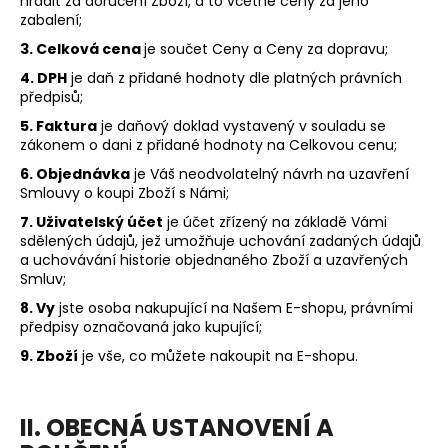
č
hradit za doručení Zboží, a to včetně ceny za jeho
zabalení;
u
j
3. Celková cena
je součet Ceny a Ceny za dopravu;
e
4. DPH
je daň z přidané hodnoty dle platných právních
m
předpisů;
e
5. Faktura
je daňový doklad vystavený v souladu se
zákonem o dani z přidané hodnoty na Celkovou cenu;
WOOD
6. Objednávka
je Váš neodvolatelný návrh na uzavření
BOARD®
Smlouvy o koupi Zboží s Námi;
LIGHT
7. Uživatelský účet
je účet zřízený na základě Vámi
2
sdělených údajů, jež umožňuje uchování zadaných údajů
490
a uchovávání historie objednaného Zboží a uzavřených
Kč
Smluv;
Původně:
2
8. Vy
jste osoba nakupující na Našem E-shopu, právními
990
předpisy označovaná jako kupující;
Kč
9. Zboží
je vše, co můžete nakoupit na E-shopu.
II. OBECNÁ USTANOVENÍ A