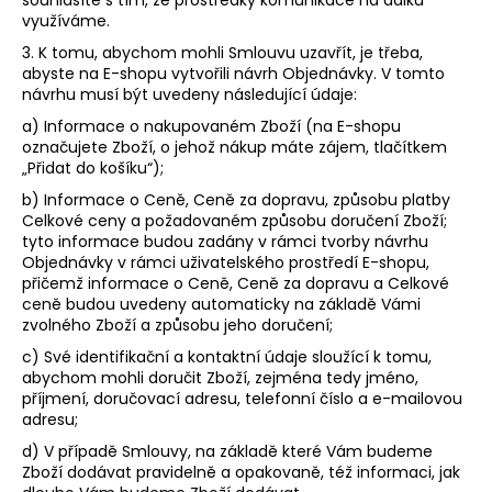
využíváme.
3. K tomu, abychom mohli Smlouvu uzavřít, je třeba,
abyste na E-shopu vytvořili návrh Objednávky. V tomto
návrhu musí být uvedeny následující údaje:
a) Informace o nakupovaném Zboží (na E-shopu
označujete Zboží, o jehož nákup máte zájem, tlačítkem
„Přidat do košíku“);
b) Informace o Ceně, Ceně za dopravu, způsobu platby
Celkové ceny a požadovaném způsobu doručení Zboží;
tyto informace budou zadány v rámci tvorby návrhu
Objednávky v rámci uživatelského prostředí E-shopu,
přičemž informace o Ceně, Ceně za dopravu a Celkové
ceně budou uvedeny automaticky na základě Vámi
zvolného Zboží a způsobu jeho doručení;
c) Své identifikační a kontaktní údaje sloužící k tomu,
abychom mohli doručit Zboží, zejména tedy jméno,
příjmení, doručovací adresu, telefonní číslo a e-mailovou
adresu;
d) V případě Smlouvy, na základě které Vám budeme
Zboží dodávat pravidelně a opakovaně, též informaci, jak