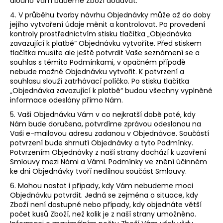
dlouho Vám budeme Zboží dodávat.
4. V průběhu tvorby návrhu Objednávky může až do doby
jejího vytvoření údaje měnit a kontrolovat. Po provedení
kontroly prostřednictvím stisku tlačítka „Objednávka
zavazující k platbě“ Objednávku vytvoříte. Před stiskem
tlačítka musíte ale ještě potvrdit Vaše seznámení se a
souhlas s těmito Podmínkami, v opačném případě
nebude možné Objednávku vytvořit. K potvrzení a
souhlasu slouží zatrhávací políčko. Po stisku tlačítka
„Objednávka zavazující k platbě“ budou všechny vyplněné
informace odeslány přímo Nám.
5. Vaši Objednávku Vám v co nejkratší době poté, kdy
Nám bude doručena, potvrdíme zprávou odeslanou na
Vaši e-mailovou adresu zadanou v Objednávce. Součástí
potvrzení bude shrnutí Objednávky a tyto Podmínky.
Potvrzením Objednávky z naší strany dochází k uzavření
Smlouvy mezi Námi a Vámi. Podmínky ve znění účinném
ke dni Objednávky tvoří nedílnou součást Smlouvy.
6. Mohou nastat i případy, kdy Vám nebudeme moci
Objednávku potvrdit. Jedná se zejména o situace, kdy
Zboží není dostupné nebo případy, kdy objednáte větší
počet kusů Zboží, než kolik je z naší strany umožněno.