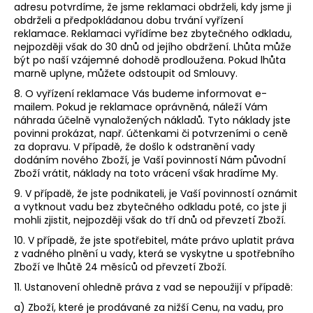
adresu potvrdíme, že jsme reklamaci obdrželi, kdy jsme ji
obdrželi a předpokládanou dobu trvání vyřízení
reklamace. Reklamaci vyřídíme bez zbytečného odkladu,
nejpozději však do 30 dnů od jejího obdržení. Lhůta může
být po naší vzájemné dohodě prodloužena. Pokud lhůta
marně uplyne, můžete odstoupit od Smlouvy.
8. O vyřízení reklamace Vás budeme informovat e-
mailem. Pokud je reklamace oprávněná, náleží Vám
náhrada účelně vynaložených nákladů. Tyto náklady jste
povinni prokázat, např. účtenkami či potvrzeními o ceně
za dopravu. V případě, že došlo k odstranění vady
dodáním nového Zboží, je Vaší povinností Nám původní
Zboží vrátit, náklady na toto vrácení však hradíme My.
9. V případě, že jste podnikateli, je Vaší povinností oznámit
a vytknout vadu bez zbytečného odkladu poté, co jste ji
mohli zjistit, nejpozději však do tří dnů od převzetí Zboží.
10. V případě, že jste spotřebitel, máte právo uplatit práva
z vadného plnění u vady, která se vyskytne u spotřebního
Zboží ve lhůtě 24 měsíců od převzetí Zboží.
11. Ustanovení ohledně práva z vad se nepoužijí v případě:
a) Zboží, které je prodávané za nižší Cenu, na vadu, pro