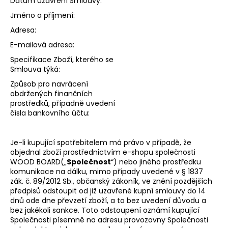
Datum uzavření Smlouvy:
Jméno a příjmení:
Adresa:
E-mailová adresa:
Specifikace Zboží, kterého se
Smlouva týká:
Způsob pro navrácení
obdržených finančních
prostředků, případně uvedení
čísla bankovního účtu:
Je-li kupující spotřebitelem má právo v případě, že
objednal zboží prostřednictvím e-shopu společnosti
WOOD BOARD(„
Společnost
“) nebo jiného prostředku
komunikace na dálku, mimo případy uvedené v § 1837
zák. č. 89/2012 Sb., občanský zákoník, ve znění pozdějších
předpisů odstoupit od již uzavřené kupní smlouvy do 14
dnů ode dne převzetí zboží, a to bez uvedení důvodu a
bez jakékoli sankce. Toto odstoupení oznámí kupující
Společnosti písemně na adresu provozovny Společnosti