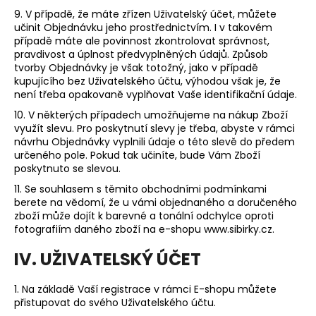
9. V případě, že máte zřízen Uživatelský účet, můžete
učinit Objednávku jeho prostřednictvím. I v takovém
případě máte ale povinnost zkontrolovat správnost,
pravdivost a úplnost předvyplněných údajů. Způsob
tvorby Objednávky je však totožný, jako v případě
kupujícího bez Uživatelského účtu, výhodou však je, že
není třeba opakovaně vyplňovat Vaše identifikační údaje.
10. V některých případech umožňujeme na nákup Zboží
využít slevu. Pro poskytnutí slevy je třeba, abyste v rámci
návrhu Objednávky vyplnili údaje o této slevě do předem
určeného pole. Pokud tak učiníte, bude Vám Zboží
poskytnuto se slevou.
11. Se souhlasem s těmito obchodními podmínkami
berete na vědomí, že u vámi objednaného a doručeného
zboží může dojít k barevné a tonální odchylce oproti
fotografiím daného zboží na e-shopu www.sibirky.cz.
IV. UŽIVATELSKÝ ÚČET
1. Na základě Vaší registrace v rámci E-shopu můžete
přistupovat do svého Uživatelského účtu.