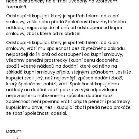
nebo elektronicky na e-mail uvedený na vzorovém
formuláři.
Odstoupí-li kupující, který je spotřebitelem, od kupní
smlouvy, zašle nebo předá Společnosti bez zbytečného
odkladu, nejpozději do 14 dnů od odstoupení od kupní
smlouvy, zboží, které od ní obdržel.
Odstoupí-li kupující, který je spotřebitelem, od kupní
smlouvy, vrátí mu Společnost bez zbytečného odkladu,
nejpozději do 14 dnů od odstoupení od kupní smlouvy,
všechny peněžní prostředky (kupní cenu dodaného
zboží) včetně nákladů na dodání, které od něho na
základě kupní smlouvy přijala, stejným způsobem. Jestliže
kupující zvolil jiný, než nejlevnější způsob dodání zboží,
který Společnost nabízí, vrátí Společnost kupujícímu
náklady na dodání zboží pouze ve výši odpovídající
nejlevnějšímu nabízenému způsobu dodání zboží.
Společnost není povinna vrátit přijaté peněžní prostředky
kupujícímu dříve, než ji kupující zboží předá nebo prokáže,
že zboží Společnosti odeslal.
Datum: