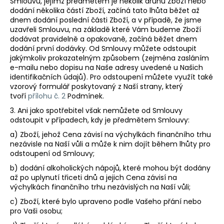
Smlouvu, jejímž předmětem je několik druhů Zboží nebo
dodání několika částí Zboží, začíná tato lhůta běžet až
dnem dodání poslední části Zboží, a v případě, že jsme
uzavřeli Smlouvu, na základě které Vám budeme Zboží
dodávat pravidelně a opakovaně, začíná běžet dnem
dodání první dodávky. Od Smlouvy můžete odstoupit
jakýmkoliv prokazatelným způsobem (zejména zasláním
e-mailu nebo dopisu na Naše adresy uvedené u Našich
identifikačních údajů). Pro odstoupení můžete využít také
vzorový formulář poskytovaný z Naší strany, který
tvoří
přílohu č. 2
Podmínek.
3. Ani jako spotřebitel však nemůžete od Smlouvy
odstoupit v případech, kdy je předmětem Smlouvy:
a) Zboží, jehož Cena závisí na výchylkách finančního trhu
nezávisle na Naší vůli a může k nim dojít během lhůty pro
odstoupení od Smlouvy;
b) dodání alkoholických nápojů, které mohou být dodány
až po uplynutí třiceti dnů a jejich Cena závisí na
výchylkách finančního trhu nezávislých na Naší vůli;
c) Zboží, které bylo upraveno podle Vašeho přání nebo
pro Vaši osobu;