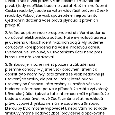
1. Pokud Náš a Váš právní vztah obsahuje mezinárodní
prvek (tedy například budeme zasílat zboží mimo území
České republiky), bude se vztah vždy řádit právem České
republiky. Pokud jste však spotřebitelé, nejsou tímto
ujednáním dotčena Vaše práva plynoucí z právních
předpisů.
2. Veškerou písemnou korespondenci si s Vámi budeme
doručovat elektronickou poštou. Naše e-mailová adresa
je uvedena u Našich identifikačních údajů. My budeme
doručovat korespondenci na Vaši e-mailovou adresu
uvedenou ve Smlouvě, v Uživatelském účtu nebo přes
kterou jste nás kontaktovali.
3. Smlouvu je možné měnit pouze na základě naší
písemné dohody. My jsme však oprávněni změnit a
doplnit tyto Podmínky, tato změna se však nedotkne již
uzavřených Smluv, ale pouze Smluv, které budou
uzavřeny po účinnosti této změny. O změně Vás však
budeme informovat pouze v případě, že máte vytvořený
Uživatelský účet (abyste tuto informaci měli v případě, že
budete objednávat nové Zboží, změna však nezakládá
právo výpovědi, jelikož nemáme uzavřenou Smlouvu,
kterou by bylo možné vypovědět), nebo Vám na základě
Smlouvy máme dodávat Zboží pravidelně a opakovaně.