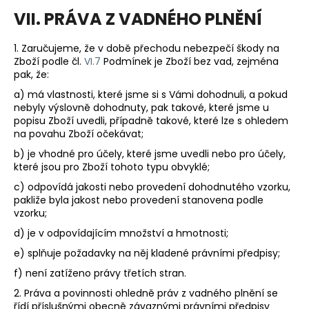
VII. PRÁVA Z VADNÉHO PLNĚNÍ
1.
Zaručujeme, že v době přechodu nebezpečí škody na
Zboží podle čl.
VI.
7
Podmínek je Zboží bez vad, zejména
pak, že:
a) má vlastnosti, které jsme si s Vámi dohodnuli, a pokud
nebyly výslovně dohodnuty, pak takové, které jsme u
popisu Zboží uvedli, případně takové, které lze s ohledem
na povahu Zboží očekávat;
b) je vhodné pro účely, které jsme uvedli nebo pro účely,
které jsou pro Zboží tohoto typu obvyklé;
c) odpovídá jakosti nebo provedení dohodnutého vzorku,
pakliže byla jakost nebo provedení stanovena podle
vzorku;
d) je v odpovídajícím množství a hmotnosti;
e) splňuje požadavky na něj kladené právními předpisy;
f) není zatíženo právy třetích stran.
2. Práva a povinnosti ohledně práv z vadného plnění se
řídí příslušnými obecně závaznými právními předpisy