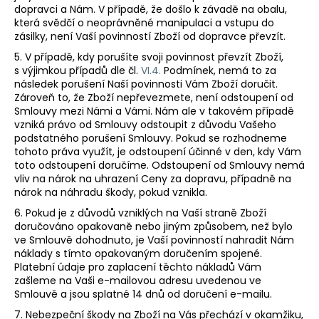
dopravci a Nám. V případě, že došlo k závadě na obalu,
která svědčí o neoprávněné manipulaci a vstupu do
zásilky, není Vaší povinností Zboží od dopravce převzít.
5. V případě, kdy porušíte svoji povinnost převzít Zboží,
s výjimkou případů dle čl.
VI.
4.
Podmínek, nemá to za
následek porušení Naší povinnosti Vám Zboží doručit.
Zároveň to, že Zboží nepřevezmete, není odstoupení od
Smlouvy mezi Námi a Vámi. Nám ale v takovém případě
vzniká právo od Smlouvy odstoupit z důvodu Vašeho
podstatného porušení Smlouvy. Pokud se rozhodneme
tohoto práva využít, je odstoupení účinné v den, kdy Vám
toto odstoupení doručíme. Odstoupení od Smlouvy nemá
vliv na nárok na uhrazení Ceny za dopravu, případně na
nárok na náhradu škody, pokud vznikla.
6. Pokud je z důvodů vzniklých na Vaší straně Zboží
doručováno opakovaně nebo jiným způsobem, než bylo
ve Smlouvě dohodnuto, je Vaší povinností nahradit Nám
náklady s tímto opakovaným doručením spojené.
Platební údaje pro zaplacení těchto nákladů Vám
zašleme na Vaši e-mailovou adresu uvedenou ve
Smlouvě a jsou splatné 14 dnů od doručení e-mailu.
7.
Nebezpeční škody na Zboží na Vás přechází v okamžiku,