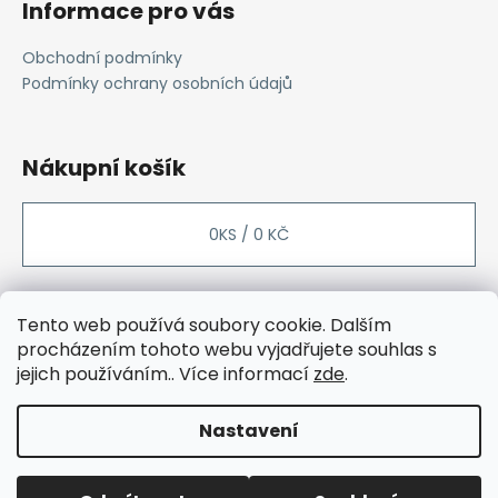
č
Informace pro vás
u
j
Obchodní podmínky
e
Podmínky ochrany osobních údajů
m
e
Nákupní košík
WOOD
BOARD®
PROFI
0
KS /
0 KČ
2
990
Kč
Přijímáme online platby
Tento web používá soubory cookie. Dalším
procházením tohoto webu vyjadřujete souhlas s
jejich používáním.. Více informací
zde
.
Nastavení
Vytvořil Shoptet
Copyright 2026
WOOD BOARD®
. Všechna práva