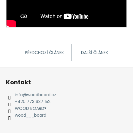
a
j
í
t
?
PŘEDCHOZÍ ČLÁNEK
DALŠÍ ČLÁNEK
Z
HLEDAT
á
Kontakt
p
a
D
info
@
woodboard.cz
t
o
+420 773 637 152
p
í
WOOD BOARD®
o
wood___board
r
u